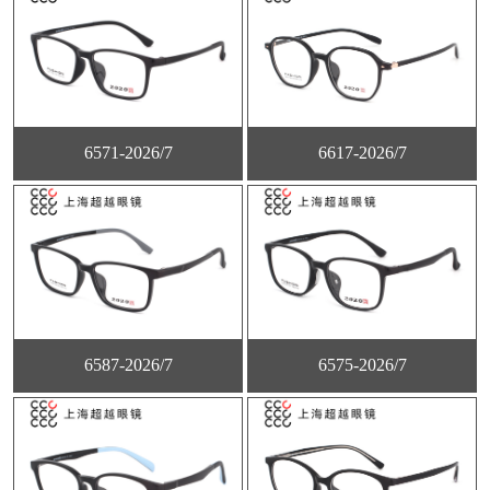
6571-2026/7
6617-2026/7
6587-2026/7
6575-2026/7