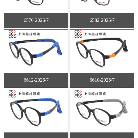
6576-2026/7
6582-2026/7
6612-2026/7
6610-2026/7