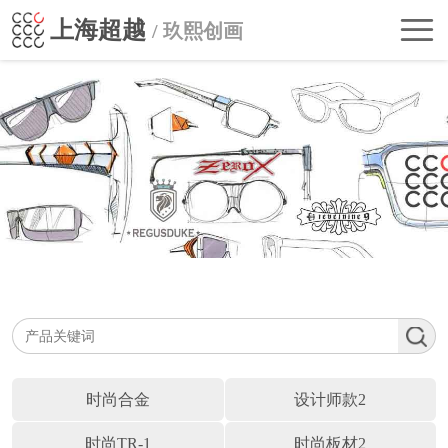
首
上海超越
/ 玖熙创画
页
走
进
公
超
司
自主品牌
越
动
BRANDS
行
态
业
联
影
系
响
我
们
时尚合金
设计师款2
时尚TR-1
时尚板材2