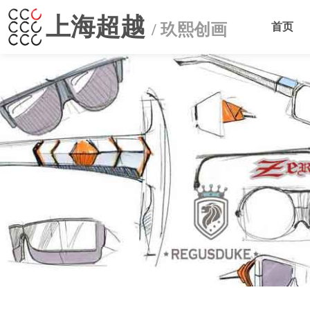
上海超越
/ 玖熙创画
首页