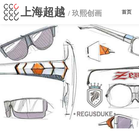
上海超越
/ 玖熙创画
首页