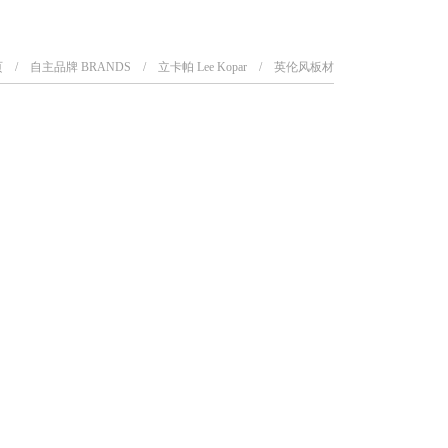
页
自主品牌 BRANDS
立卡帕 Lee Kopar
英伦风板材