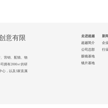
创意有限
走进超越
新
超越简介
企
公司总部
行
眼镜基地
产、营销、配镜、物
镜片基地
拥有2000㎡的研
流中心，以及3家直属